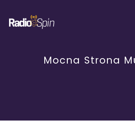
Przejdź
do
zawartości
Mocna Strona Muz