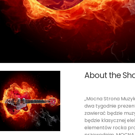
About the Sh
„Mocna Strona Muzyki”
dwa tygodnie prezent
zawierać będzie muz
będzie klasycznej ele
elementów rocka pro
przewodnim. MOCNA S