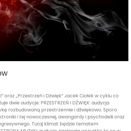
ow
 oraz „Przestrzeń i Dźwięk” Jacek Ciołek w cyklu co
uje dwie audycje: PRZESTRZEŃ I DŹWIĘK: audycja
ykę rozbudowaną przestrzennie i dźwiękowo. Sporo
ktroniki i tej nowoczesnej, awangardy i psychodelii oraz
gresywnego. Tutaj klimat będzie tematem
TRONA MUZYKI: audycje zawierają wszystko to co w