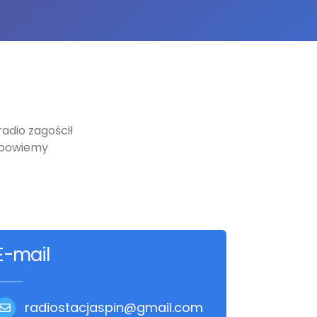
adio zagościł
odpowiemy
E-mail
radiostacjaspin@gmail.com