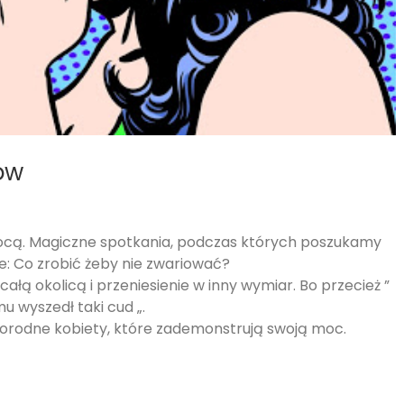
ow
ocą. Magiczne spotkania, podczas których poszukamy
e: Co zrobić żeby nie zwariować?
ałą okolicą i przeniesienie w inny wymiar. Bo przecież ”
mu wyszedł taki cud „.
orodne kobiety, które zademonstrują swoją moc.