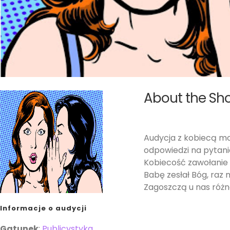
About the Sh
Audycja z kobiecą m
odpowiedzi na pytani
Kobiecość zawołanie c
Babę zesłał Bóg, raz 
Zagoszczą u nas różn
Informacje o audycji
Gatunek
:
Publicystyka