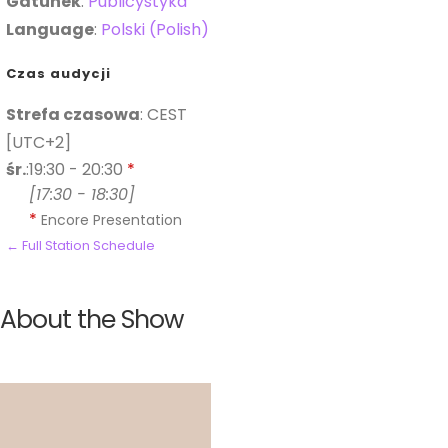
Gatunek
:
Publicystyka
Language
:
Polski (Polish)
Czas audycji
Strefa czasowa
:
CEST
[UTC+2]
śr.
:
19:30
-
20:30
*
[
17:30
-
18:30
]
*
Encore Presentation
← Full Station Schedule
About the Show