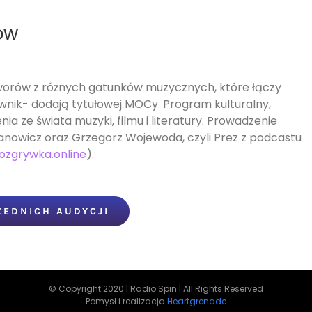
ow
tworów z różnych gatunków muzycznych, które łączy
nik- dodają tytułowej MOCy. Program kulturalny,
ia ze świata muzyki, filmu i literatury. Prowadzenie
nowicz oraz Grzegorz Wojewoda, czyli Prez z podcastu
rozgrywka.online
).
ZEDNICH AUDYCJI
© Copyright 2020 | Radio Spin | All Rights Reserved
Pomysł i realizacja
Heartgrenade