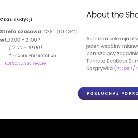
About the Sh
Czas audycji
Strefa czasowa
:
CEST
[UTC+2]
Autorska selekcja u
wt.
:
19:00
-
21:00
*
jeden wspólny mianow
[
17:00
-
19:00
]
poruszający zagadnien
*
Encore Presentation
Tomasz Beatless Bara
← Full Station Schedule
Rozgrywka (
https://
POSŁUCHAJ POPR