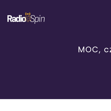
Przejdź
do
zawartości
MOC, c