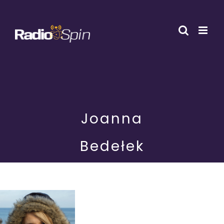
Przejdź
do
zawartości
Joanna
Bedełek