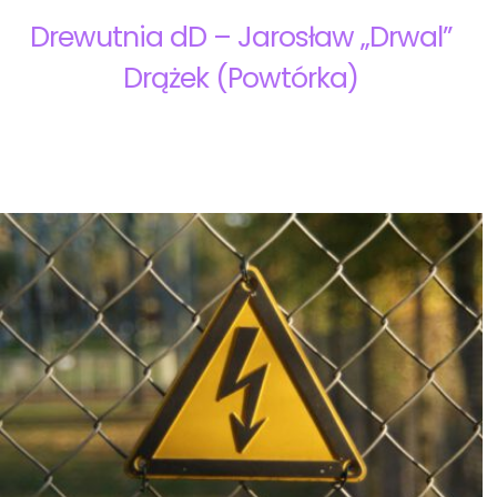
Drewutnia dD – Jarosław „Drwal”
Drążek (Powtórka)