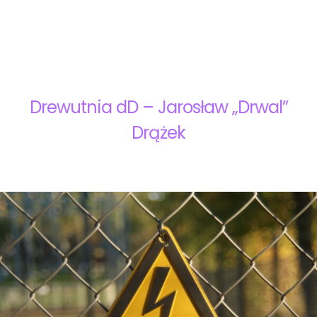
Drewutnia dD – Jarosław „Drwal”
Drążek