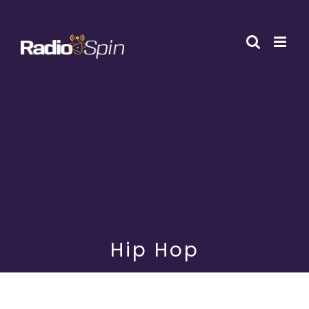
Przejdź
do
zawartości
Hip Hop