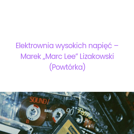
Elektrownia wysokich napięć –
Marek „Marc Lee” Lizakowski
(Powtórka)