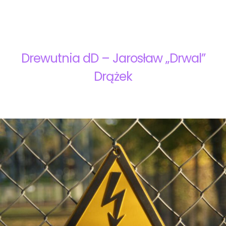
Drewutnia dD – Jarosław „Drwal”
Drążek