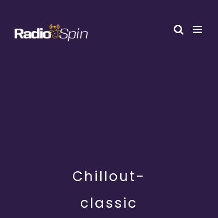
Przejdź
do
zawartości
Chillout-
classic